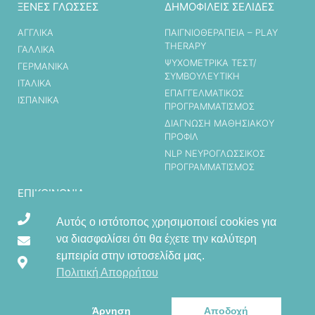
ΞΕΝΕΣ ΓΛΩΣΣΕΣ
ΔΗΜΟΦΙΛΕΙΣ ΣΕΛΙΔΕΣ
ΑΓΓΛΙΚΑ
ΠΑΙΓΝΙΟΘΕΡΑΠΕΙΑ – PLAY
THERAPY
ΓΑΛΛΙΚΑ
ΨΥΧΟΜΕΤΡΙΚΑ ΤΕΣΤ/
ΓΕΡΜΑΝΙΚΑ
ΣΥΜΒΟΥΛΕΥΤΙΚΗ
ΙΤΑΛΙΚΑ
ΕΠΑΓΓΕΛΜΑΤΙΚΟΣ
ΙΣΠΑΝΙΚΑ
ΠΡΟΓΡΑΜΜΑΤΙΣΜΟΣ
ΔΙΑΓΝΩΣΗ ΜΑΘΗΣΙΑΚΟΥ
ΠΡΟΦΙΛ
ΝLP ΝΕΥΡΟΓΛΩΣΣΙΚΟΣ
ΠΡΟΓΡΑΜΜΑΤΙΣΜΟΣ
ΕΠΙΚΟΙΝΩΝΊΑ
210 2795179
Αυτός ο ιστότοπος χρησιμοποιεί cookies για
να διασφαλίσει ότι θα έχετε την καλύτερη
gathanasiadou@yahoo.com
εμπειρία στην ιστοσελίδα μας.
Γιαννά Νικόλαου 53, 14233 Νέα Ιωνία Αττικής
Πολιτική Απορρήτου
Άρνηση
Αποδοχή