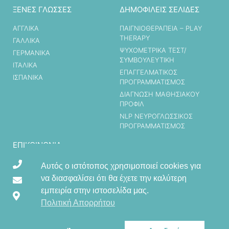
ΞΕΝΕΣ ΓΛΩΣΣΕΣ
ΔΗΜΟΦΙΛΕΙΣ ΣΕΛΙΔΕΣ
ΑΓΓΛΙΚΑ
ΠΑΙΓΝΙΟΘΕΡΑΠΕΙΑ – PLAY
THERAPY
ΓΑΛΛΙΚΑ
ΨΥΧΟΜΕΤΡΙΚΑ ΤΕΣΤ/
ΓΕΡΜΑΝΙΚΑ
ΣΥΜΒΟΥΛΕΥΤΙΚΗ
ΙΤΑΛΙΚΑ
ΕΠΑΓΓΕΛΜΑΤΙΚΟΣ
ΙΣΠΑΝΙΚΑ
ΠΡΟΓΡΑΜΜΑΤΙΣΜΟΣ
ΔΙΑΓΝΩΣΗ ΜΑΘΗΣΙΑΚΟΥ
ΠΡΟΦΙΛ
ΝLP ΝΕΥΡΟΓΛΩΣΣΙΚΟΣ
ΠΡΟΓΡΑΜΜΑΤΙΣΜΟΣ
ΕΠΙΚΟΙΝΩΝΊΑ
210 2795179
Αυτός ο ιστότοπος χρησιμοποιεί cookies για
να διασφαλίσει ότι θα έχετε την καλύτερη
gathanasiadou@yahoo.com
εμπειρία στην ιστοσελίδα μας.
Γιαννά Νικόλαου 53, 14233 Νέα Ιωνία Αττικής
Πολιτική Απορρήτου